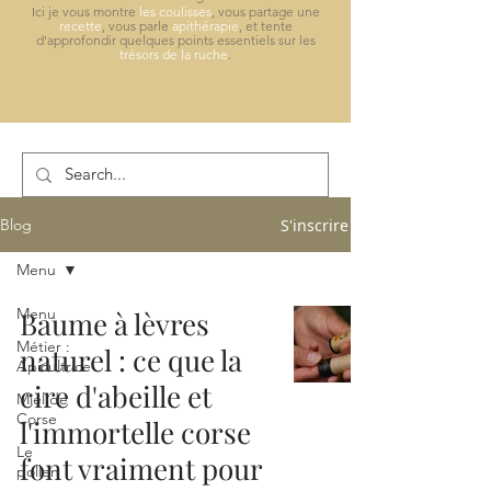
Ici je vous montre
les coulisses
, vous partage une
recette
, vous parle
apithérapie
, et tente
d'approfondir quelques points essentiels sur les
trésors de la ruche
.
S'inscrire
Blog
Menu
Menu
Baume à lèvres
Métier :
naturel : ce que la
Apicultrice
cire d'abeille et
Miel de
Corse
l'immortelle corse
Le
font vraiment pour
pollen