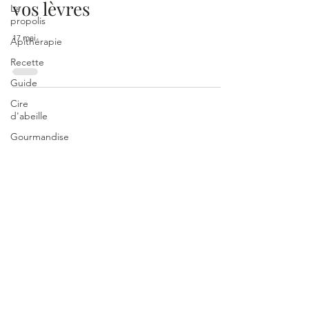
vos lèvres
La
propolis
17 mai
Apithérapie
Recette
Guide
Cire
d'abeille
Gourmandise