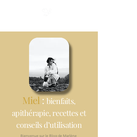
Miel du Cap
Miel
:
bienfaits,
apithérapie, recettes et
conseils d’utilisation
Bienvenue sur le Blog de Marlène