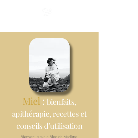
Miel du Cap
Miel
:
bienfaits,
apithérapie, recettes et
conseils d’utilisation
Bienvenue sur le Blog de Marlène