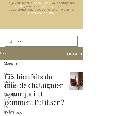
Ici je vous montre
les coulisses
, vous partage une
recette
, vous parle
apithérapie
, et tente
d'approfondir quelques points essentiels sur les
trésors de la ruche
.
S'inscrire
Blog
Menu
Menu
Les bienfaits du
Métier :
miel de châtaignier
Apicultrice
: pourquoi et
Miel de
Corse
comment l’utiliser ?
Le
pollen
17 janv. 2025