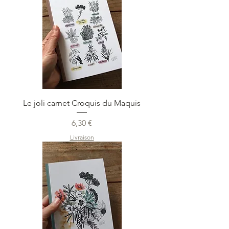
Le joli carnet Croquis du Maquis
Prix
6,30 €
Livraison