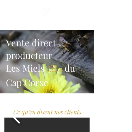
Miel du Cap
Vente direct
producteur
Les Miels
du
Bio
Cap Corse
Ce qu'en disent nos clients