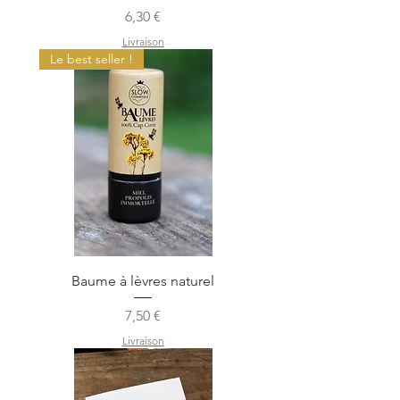
Prix
6,30 €
Livraison
Le best seller !
Baume à lèvres naturel
Prix
7,50 €
Livraison