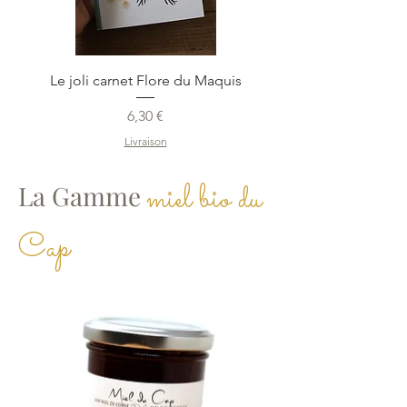
Le joli carnet Flore du Maquis
Prix
6,30 €
Livraison
miel bio du
La Gamme
Cap