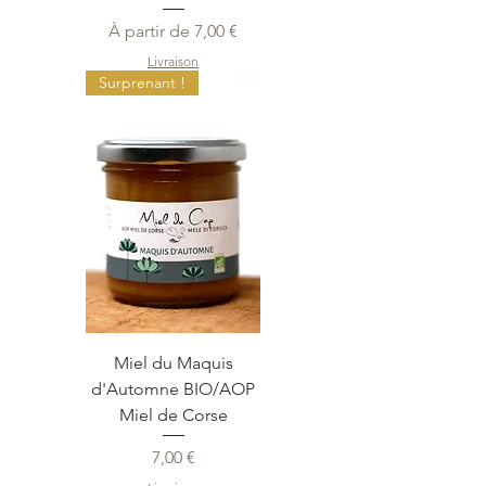
Prix promotionnel
À partir de
7,00 €
Livraison
Surprenant !
Miel du Maquis
d'Automne BIO/AOP
Miel de Corse
Prix
7,00 €