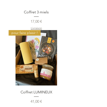
Coffret 3 miels
Prix
17,00 €
Livraison
pour faire plaisir !
Coffret LUMINEUX
Prix
41,00 €