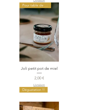
Livraison
Pour table de fêtes !
Joli petit pot de miel
Prix
2,00 €
Livraison
Dégustation !!