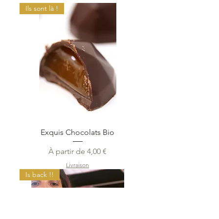
Ils sont là !
Exquis Chocolats Bio
Prix promotionnel
À partir de
4,00 €
Livraison
Is back !!