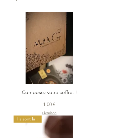
Composez votre coffret !
Prix
1,00 €
Livraison
Ils sont là !