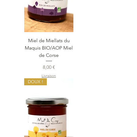
Miel de Miellats du
Maquis BIO/AOP Miel
de Corse
Prix
8,00 €
Livraison
DOUX !