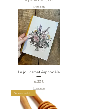
Livraison
Le joli carnet Asphodèle
Prix
6,30 €
Livraison
Nouveauté !