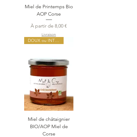
Miel de Printemps Bio
AOP Corse
Prix promotionnel
À partir de
8,00 €
Livraison
DOUX ou INTENSE
Miel de châtaignier
BIO/AOP Miel de
Corse