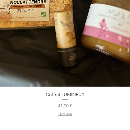
Coffret LUMINEUX
Prix
41,00 €
Livraison