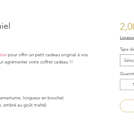
iel
2,0
Livraiso
Type de
êtes
pour offrir un petit cadeau original à vos
Sélec
ur agrémenter votre coffret cadeau !!
Quanti
e amertume, longueur en bouche)
x, ambré au goût malté)