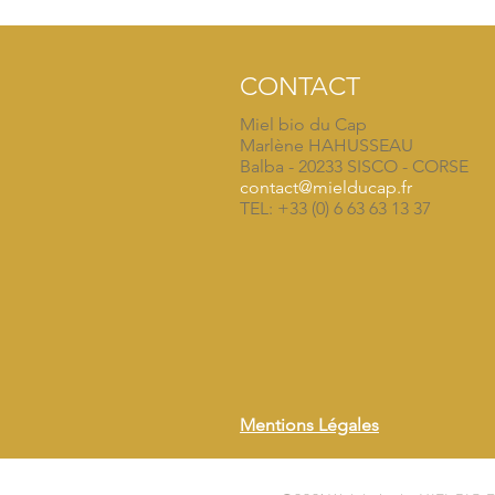
CONTACT
Miel bio du Cap
Marlène HAHUSSEAU
Balba - 20233 SISCO - CORSE
contact@mielducap.fr
TEL: +33 (0) 6 63 63 13 37
Mentions Légales