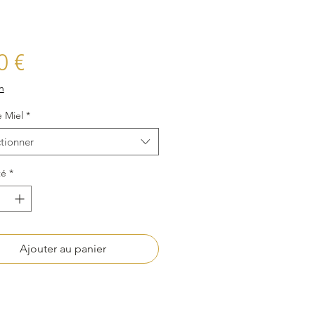
Prix
0 €
n
 Miel
*
tionner
té
*
Ajouter au panier