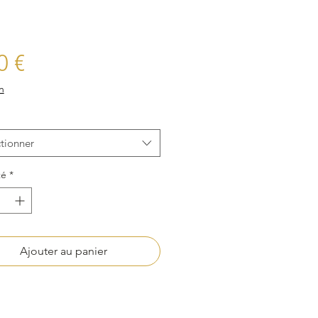
Prix
0 €
n
tionner
té
*
Ajouter au panier