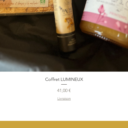
Coffret LUMINEUX
Prix
41,00 €
Livraison