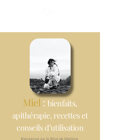
Miel du Cap
Miel
:
bienfaits,
apithérapie, recettes et
conseils d’utilisation
Bienvenue sur le Blog de Marlène