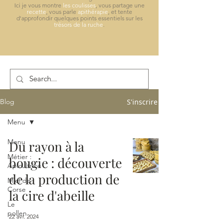
Ici je vous montre
les coulisses
, vous partage une
recette
, vous parle
apithérapie
, et tente
d'approfondir quelques points essentiels sur les
trésors de la ruche
.
S'inscrire
Blog
Menu
Menu
Du rayon à la
Métier :
bougie : découverte
Apicultrice
de la production de
Miel de
Corse
la cire d'abeille
Le
pollen
22 avr. 2024