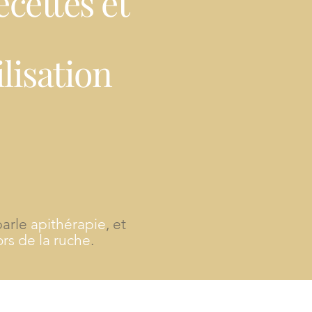
ecettes et
ilisation
parle
apithérapie
, et
ors de la ruche
.