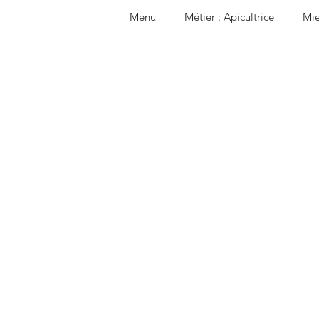
Menu
Métier : Apicultrice
Mie
Recette
Guide
Cire d'a