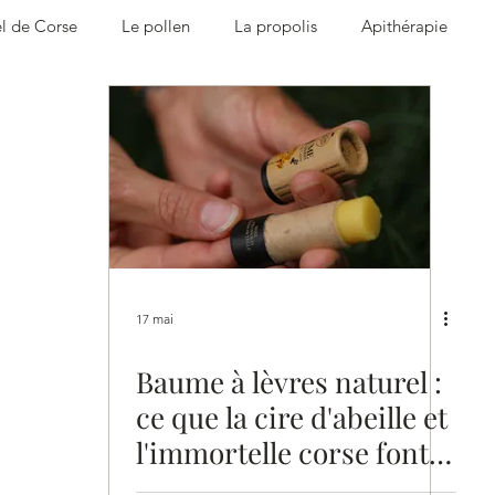
l de Corse
Le pollen
La propolis
Apithérapie
beille
Gourmandise
17 mai
Baume à lèvres naturel :
ce que la cire d'abeille et
l'immortelle corse font
vraiment pour vos lèvres