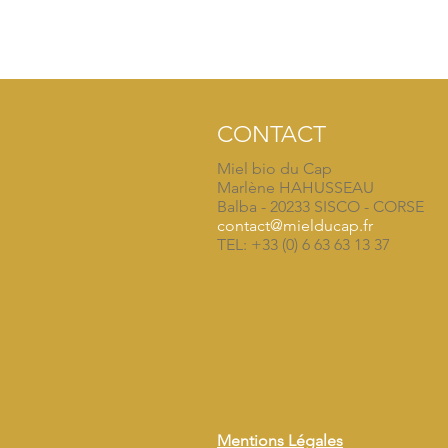
CONTACT
Miel bio du Cap
Marlène HAHUSSEAU
Balba - 20233 SISCO - CORSE
contact@mielducap.fr
TEL: +33 (0) 6 63 63 13 37
Mentions Légales