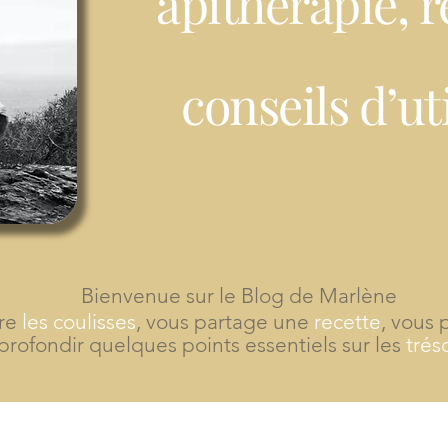
apithérapie, r
conseils d’ut
Bienvenue sur le Blog de Marlène
tre
les coulisses
, vous partage une
recette
, vous 
profondir quelques points essentiels sur les
trés