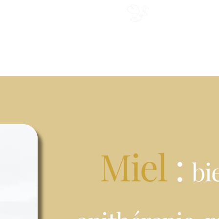
Miel du Cap
Les créations
Coffret cadeaux entreprise
Blog
Contact
Miel
:
bi