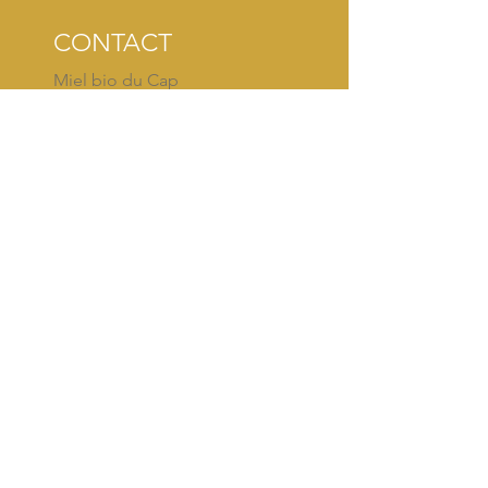
CONTACT
Miel bio du Cap
Marlène HAHUSSEAU
Balba - 20233 SISCO - CORSE
contact@mielducap.fr
TEL:
+33 (0) 6 63 63 13 37
Mentions Légales
GUIDE D'UTILISATION de la PROPOLIS
SUIVEZ NOS
ABEILLES