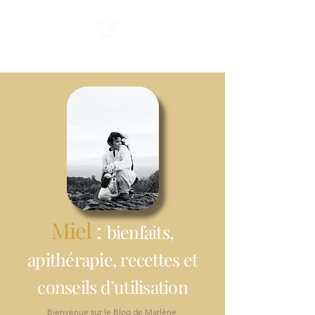
Miel du Cap
Miel
:
bienfaits,
apithérapie, recettes et
conseils d’utilisation
Bienvenue sur le Blog de Marlène