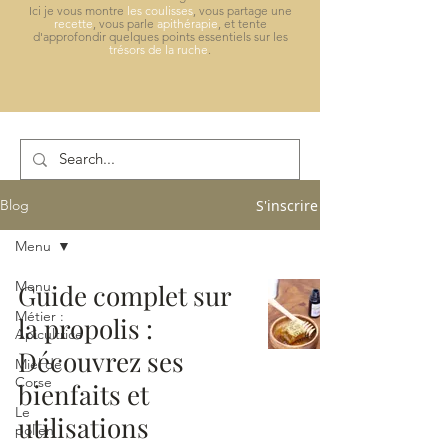
Ici je vous montre
les coulisses
, vous partage une
recette
, vous parle
apithérapie
, et tente
d'approfondir quelques points essentiels sur les
trésors de la ruche
.
S'inscrire
Blog
Menu
Menu
Guide complet sur
Métier :
la propolis :
Apicultrice
Découvrez ses
Miel de
Corse
bienfaits et
Le
utilisations
pollen