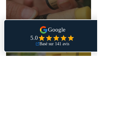
Baume à lèvres naturel : ce
que la cire d'abeille et
l'immortelle corse font
vraiment pour vos lèvres
Pollen frais de ciste :
bienfaits, comment le