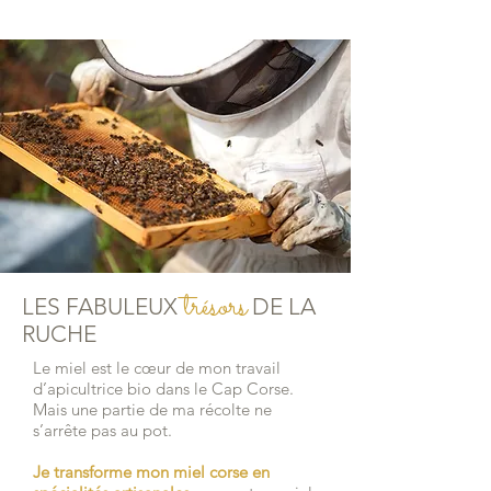
trésors
LES FABULEUX
DE LA
RUCHE
Le miel est le cœur de mon travail
d’apicultrice bio dans le Cap Corse.
Mais une partie de ma récolte ne
s’arrête pas au pot.
Je transforme mon miel corse en