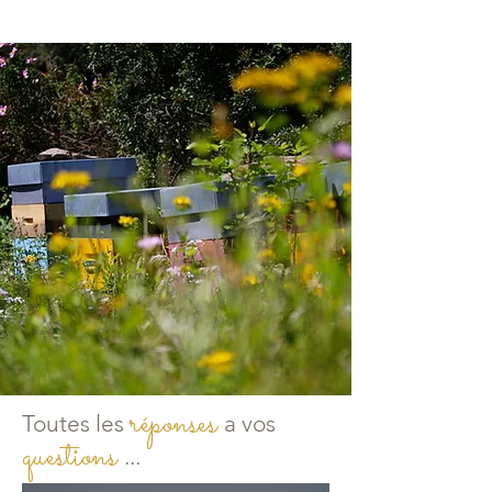
réponses
Toutes les
a vos
questions
...