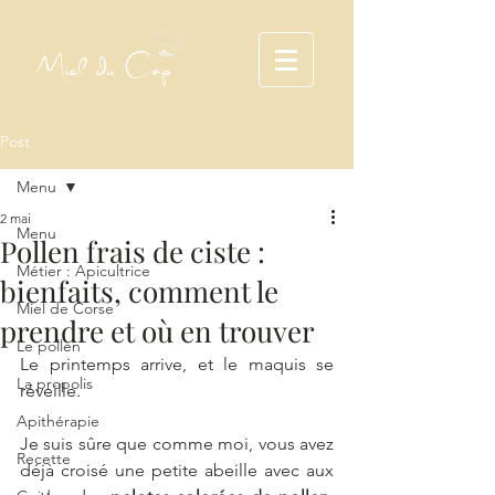
Miel du Cap
Post
Menu
2 mai
Menu
Pollen frais de ciste :
Métier : Apicultrice
bienfaits, comment le
Miel de Corse
prendre et où en trouver
Le pollen
Le printemps arrive, et le maquis se 
La propolis
réveille.
Apithérapie
Je suis sûre que comme moi, vous avez 
Recette
déjà croisé une petite abeille avec aux 