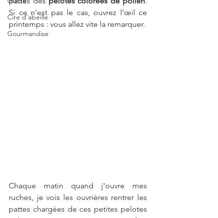
Guide
pattes des 
pelotes colorées de pollen
. 
Si ce n'est pas le cas, ouvrez l'œil ce 
Cire d'abeille
printemps : vous allez vite la remarquer.
Gourmandise
Chaque matin quand j'ouvre mes 
ruches, je vois les ouvrières rentrer les 
pattes chargées de ces petites pelotes 