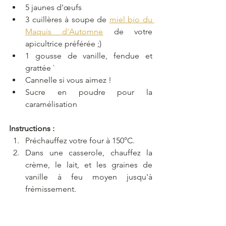
5 jaunes d'œufs
3 cuillères à soupe de 
miel bio du 
Maquis d'Automne
 de votre 
apicultrice préférée ;)
1 gousse de vanille, fendue et 
grattée `
Cannelle si vous aimez !
Sucre en poudre pour la 
caramélisation
Instructions :
Préchauffez votre four à 150°C.
Dans une casserole, chauffez la 
crème, le lait, et les graines de 
vanille à feu moyen jusqu'à 
frémissement.
Dans un bol, fouettez les jaunes 
d'œufs avec le miel d'arbousier 
jusqu'à ce que le mélange soit 