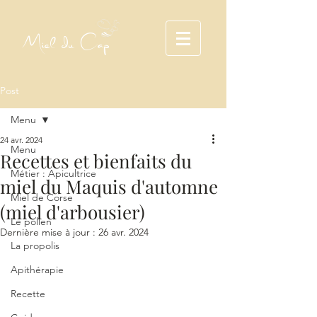
Miel du Cap
Post
Menu
24 avr. 2024
Menu
Recettes et bienfaits du
Métier : Apicultrice
miel du Maquis d'automne
Miel de Corse
(miel d'arbousier)
Le pollen
Dernière mise à jour :
26 avr. 2024
La propolis
Apithérapie
Recette