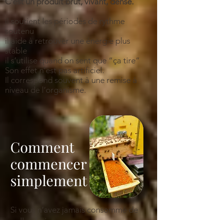
C’est un produit brut, vivant, dense.
il soutient les périodes de rythme
soutenu
il aide à retrouver une énergie plus
stable
il s’utilise quand on sent que “ça tire”
Son effet n’est pas artificiel.
Il correspond souvent à une remise à
niveau de l’organisme.
Comment
commencer
simplement ?
Si vous n’avez jamais consommé de