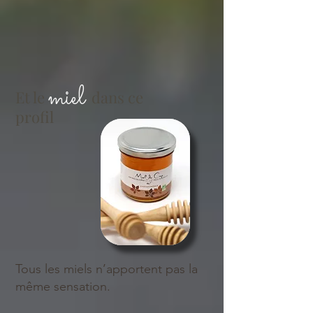
miel
Et le
dans ce
profil
Tous les miels n’apportent pas la
même sensation.