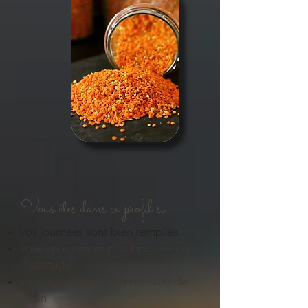
Vous êtes dans ce profil si
vos journées sont bien remplies
vous vous sentez plus fatiguée qu’à
l’habitude
vous avez besoin de retrouver de
l’élan