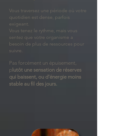
Vous traversez une période où votre
quotidien est dense, parfois
exigeant.
Vous tenez le rythme, mais vous
sentez que votre organisme a
besoin de plus de ressources pour
suivre.
Pas forcément un épuisement,
p
lutôt une sensation de réserves
qui baissent, ou d’énergie moins
stable au fil des jours.