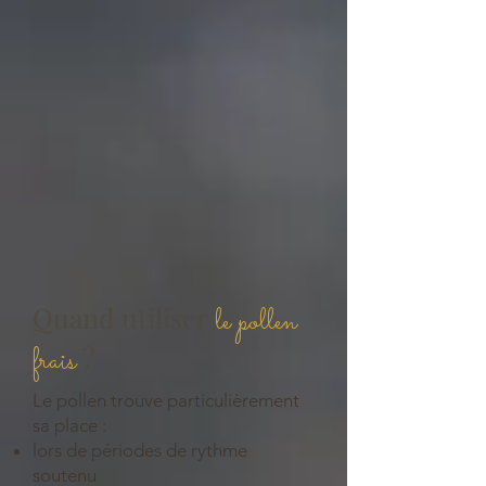
Quand utiliser
le pollen
frais
?
Le pollen trouve particulièrement
sa place :
lors de périodes de rythme
soutenu