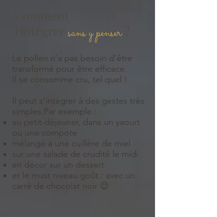
Comment
l'intégrer
sans y penser
?
Le pollen n’a pas besoin d’être
transformé pour être efficace.
Il se consomme cru, tel quel !
Il peut s’intégrer à des gestes très
simples.Par exemple :
au petit-déjeuner, dans un yaourt
ou une compote
mélangé à une cuillère de miel
sur une salade de crudité le midi
en décor sur un dessert
et le must niveau goût : avec un
carré de chocolat noir 😉