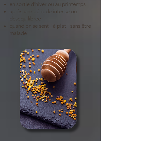
en sortie d’hiver ou au printemps
après une période intense ou
déséquilibrée
quand on se sent “à plat” sans être
malade